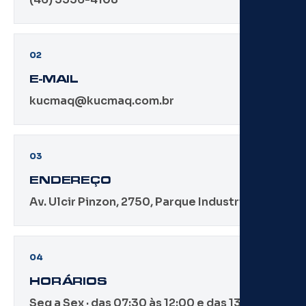
02
E-MAIL
kucmaq@kucmaq.com.br
03
ENDEREÇO
Av. Ulcir Pinzon, 2750, Parque Industrial I
04
HORÁRIOS
Seg a Sex · das 07:30 às 12:00 e das 13:12 às